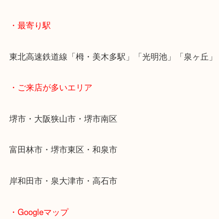
先日の休みに同期とタイ料理を食べに行きました！
少し辛かったですが、美味しかったです
・最寄り駅
東北高速鉄道線「栂・美木多駅」「光明池」「泉ヶ
・ご来店が多いエリア
堺市・大阪狭山市・堺市南区