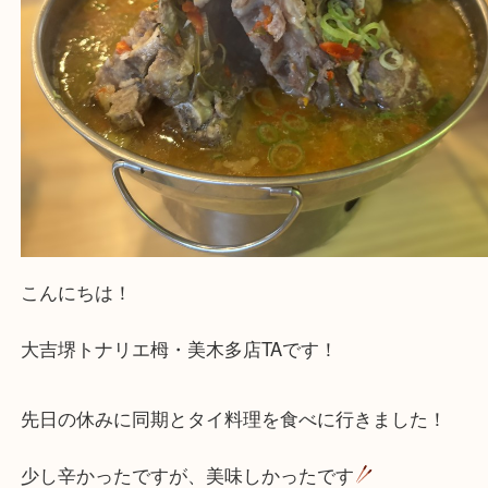
こんにちは！
大吉堺トナリエ栂・美木多店TAです！