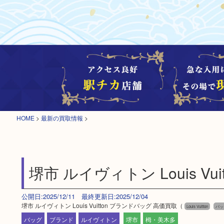
HOME
>
最新の買取情報
>
堺市 ルイヴィトン Louis V
公開日:2025/12/11 最終更新日:2025/12/04
堺市 ルイヴィトン Louis Vuitton ブランドバッグ 高価買取（
Louis Vuitton
バッ
バッグ
ブランド
ルイヴィトン
堺市
栂・美木多