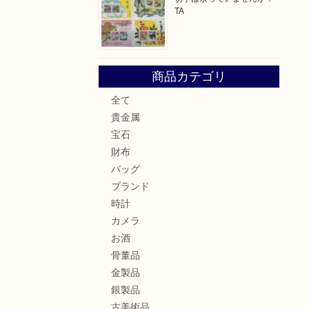
TA
商品カテゴリ
全て
貴金属
宝石
財布
バッグ
ブランド
時計
カメラ
お酒
骨董品
金製品
銀製品
古美術品