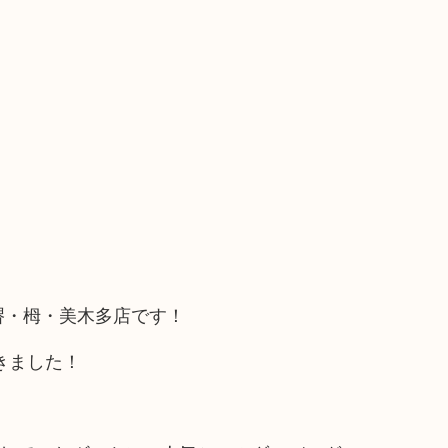
の堺・栂・美木多店です！
きました！