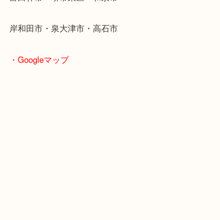
・ご来店が多いエリア
堺市・大阪狭山市・堺市南区
富田林市・堺市東区・和泉市
岸和田市・泉大津市・高石市
・Googleマップ