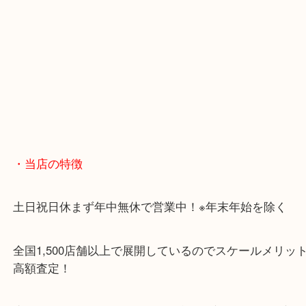
お財布も当店へお任せください
・最寄り駅
東北高速鉄道線「栂・美木多駅」「光明池」「泉ヶ
・ご来店が多いエリア
堺市・大阪狭山市・堺市南区
富田林市・堺市東区・和泉市
岸和田市・泉大津市・高石市