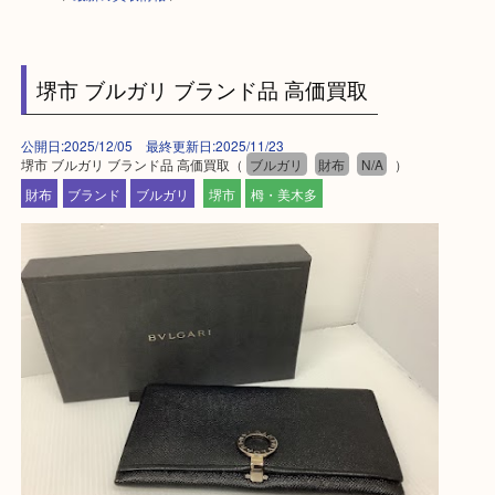
HOME
>
最新の買取情報
>
堺市 ブルガリ ブランド品 高価買取
公開日:2025/12/05 最終更新日:2025/11/23
堺市 ブルガリ ブランド品 高価買取（
ブルガリ
財布
N/A
）
財布
ブランド
ブルガリ
堺市
栂・美木多