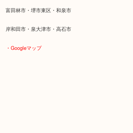
こんにちは！ 全国1,500店舗数 大吉グループの堺
エ栂・美木多店です！
グッチのお財布をお買取させていただきました！
キレイにお使いいただいており状態も良かったので
できる限り頑張らせていただきました