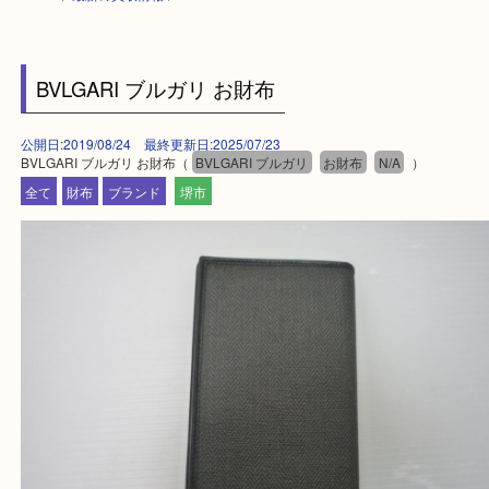
HOME
>
最新の買取情報
>
BVLGARI ブルガリ お財布
公開日:2019/08/24 最終更新日:2025/07/23
BVLGARI ブルガリ お財布（
BVLGARI ブルガリ
お財布
N/A
）
全て
財布
ブランド
堺市