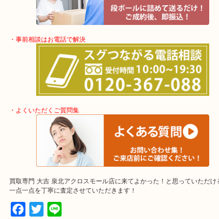
当店では状態が悪くなったブランドも専門の販売ルートがあります
にお買い取りしています！
使わなくなったブランドはお気軽に当店へ！
・最寄り駅
東北高速鉄道線「栂・美木多駅」「光明池」「泉ヶ丘」
・ご来店が多いエリア
堺市・大阪狭山市・堺市南区
富田林市・堺市東区・和泉市
岸和田市・泉大津市・高石市
・当店の特徴
アクロスモールにある店舗なのでお買い物最中にもお立ち寄りしや
ショッピングモールに店舗があるので無料駐車場も完備！
土日祝日休まず年中無休で営業中！※年末年始を除く
全国280カ所で展開しているのでスケールメリットで高額査定！
貴金属などのお品以外にも絵画や骨董品・家電なども幅広く鑑定が