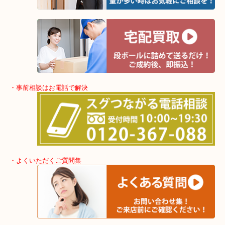
ブランドはキレイな状態の時にお持ちください！高価買い取りさせ
ます！
・最寄り駅
東北高速鉄道線「栂・美木多駅」「光明池」「泉ヶ丘」
・ご来店が多いエリア
堺市・大阪狭山市・堺市南区
富田林市・堺市東区・和泉市
岸和田市・泉大津市・高石市
・当店の特徴
アクロスモールにある店舗なのでお買い物最中にもお立ち寄りしや
ショッピングモールに店舗があるので無料駐車場も完備！
土日祝日休まず年中無休で営業中！※年末年始を除く
全国280カ所で展開しているのでスケールメリットで高額査定！
貴金属などのお品以外にも絵画や骨董品・家電なども幅広く鑑定が