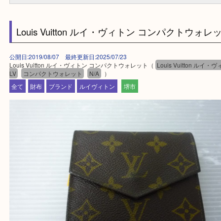
・よくいただくご質問集
買取専門 大吉 泉北アクロスモール店に来てよかった！と思ってい
一点一点を丁寧に査定させていただきます！
---お知らせ---
最後に当店では現在正社員を募集しておりますのでご興味ある方は
問合せください！！
求人要項はここをクリック
Facebook
Twitter
Line
Louis Vuitton ルイ・ヴィトン コンパクトウ