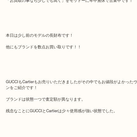
ラ
公開日:2019/05/09 最終更新日:2025/07/23
LOUIS VUITTON ルイ・ヴィトン ポルトフォイユサラ（
Louis Vuitto
ン LV
M61725
N/A
）
全て
財布
ブランド
ルイヴィトン
堺市