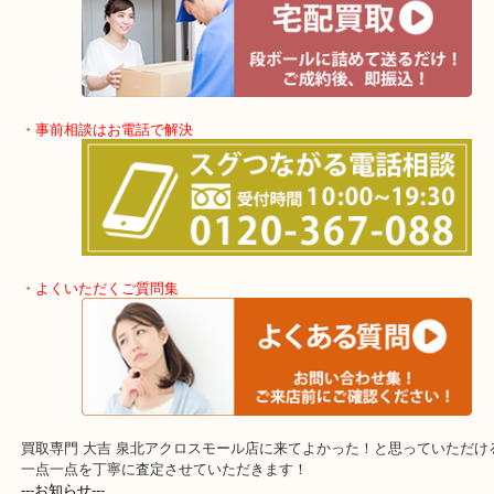
ショッピングモールに店舗があるので無料駐車場も完備！
土日祝日休まず年中無休で営業中！※年末年始を除く
全国280カ所で展開しているのでスケールメリットで高額査定！
貴金属などのお品以外にも絵画や骨董品・家電なども幅広く鑑定が
・出張買取エリア
堺市・堺市南区・堺市中区
堺市北区・堺市東区和泉市
泉大津市・岸和田市・富田林市
上記に記載がないエリアでもご相談くださいませ！！