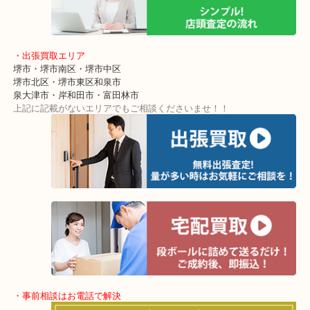
東北高速鉄道線「栂・美木多駅」「光明池」「泉ヶ丘」
・ご来店が多いエリア
堺市・大阪狭山市・堺市南区
富田林市・堺市東区・和泉市
岸和田市・泉大津市・高石市
・当店の特徴
アクロスモールにある店舗なのでお買い物の最中にもお立ち寄りし
地！
ショッピングモールに店舗があるので無料駐車場も完備！
土日祝日休まず年中無休で営業中！※年末年始を除く
全国280カ所で展開しているのでスケールメリットで高額査定！
貴金属などのお品以外にも絵画や骨董品・家電なども幅広く鑑定が
・出張買取エリア
堺市・堺市南区・堺市中区
堺市北区・堺市東区和泉市