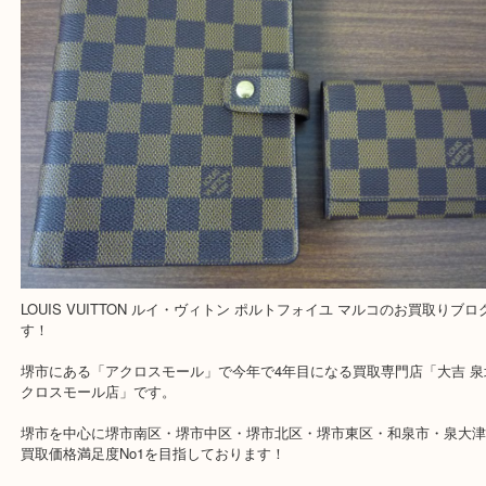
買取専門 大吉 泉北アクロスモール店に来てよかった！と思ってい
一点一点を丁寧に査定させていただきます！
---お知らせ---
最後に当店では現在正社員を募集しておりますのでご興味ある方は
問合せください！！
求人要項はここをクリック
Facebook
Twitter
Line
LOUIS VUITTON ルイ・ヴィトン ポルトフォ
ルコ
公開日:2019/05/21 最終更新日:2024/04/09
LOUIS VUITTON ルイ・ヴィトン ポルトフォイユ マルコ（
Louis Vuit
トン LV
N61675
N/A
）
全て
財布
ブランド
ルイヴィトン