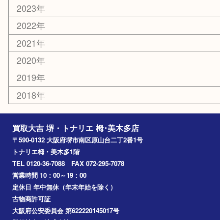
テレホンカード
金券・商品券
株主優待券
古銭
金貨
記念メダル
化粧品
香水
喫煙具
文房具
釣り具
家電
電動工具
楽器
ホビー
携帯電話