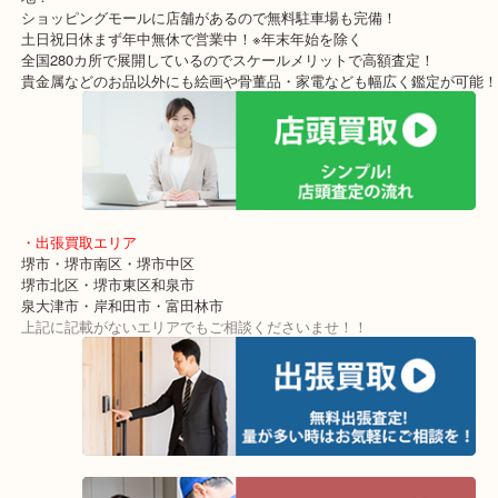
Louis Vuitton ルイ・ヴィトン コンパクトウォレットのお買取りブ
本日は堺市の方より二つ折りのお財布をお売りいただきました。
ヴィトンの商品のことならどんなお品物でもお持ちください！
キレイなお品物から使用感が強いお品物まで幅広くお買い取りして
べた付きや色移りがあっても大丈夫！
・最寄り駅
東北高速鉄道線「栂・美木多駅」「光明池」「泉ヶ丘」
・ご来店が多いエリア
堺市・大阪狭山市・堺市南区
富田林市・堺市東区・和泉市
岸和田市・泉大津市・高石市
・当店の特徴
アクロスモールにある店舗なのでお買い物の最中にもお立ち寄りし
地！