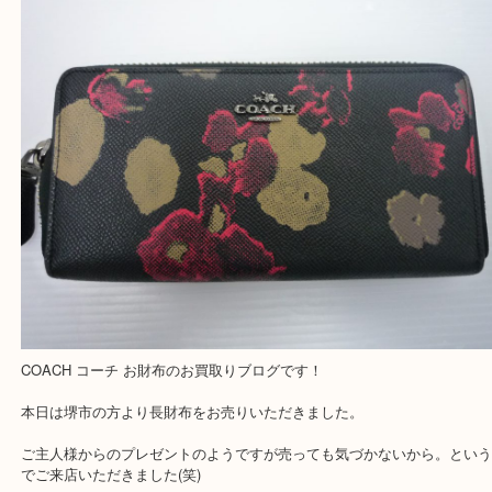
COACH コーチ お財布
公開日:2019/08/18 最終更新日:2025/07/23
COACH コーチ お財布（
COACH コーチ
お財布
N/A
）
全て
財布
ブランド
堺市