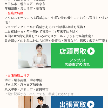
傷みが強いお財布なども積極的にお買い取りしていますので他でNG
品物でもぜひお持ちください！
・最寄り駅
東北高速鉄道線「栂・美木多駅」「光明池」「泉ヶ丘」
・ご来店が多いエリア
堺市・大阪狭山市・堺市南区
富田林市・堺市東区・和泉市
岸和田市・泉大津市・高石市
・当店の特徴
アクロスモールにある店舗なのでお買い物の最中にもお立ち寄りし
地！
ショッピングモールに店舗があるので無料駐車場も完備！
土日祝日休まず年中無休で営業中！※年末年始を除く
全国280カ所で展開しているのでスケールメリットで高額査定！
貴金属などのお品以外にも絵画や骨董品・家電なども幅広く鑑定が