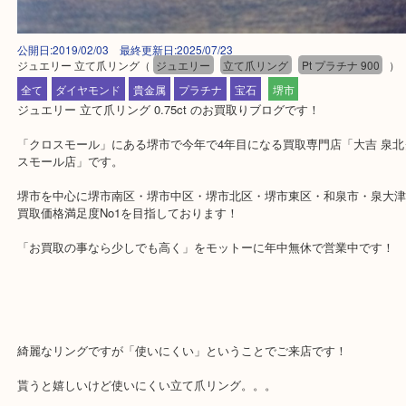
公開日:2019/02/03 最終更新日:2025/07/23
ジュエリー 立て爪リング
（
ジュエリー
立て爪リング
Pt プラチナ 90
全て
ダイヤモンド
貴金属
プラチナ
宝石
堺市
ジュエリー 立て爪リング 0.75ct のお買取りブログです！
「クロスモール」にある堺市で今年で4年目になる買取専門店「大吉
スモール店」です。
堺市を中心に堺市南区・堺市中区・堺市北区・堺市東区・和泉市・
買取価格満足度No1を目指しております！
「お買取の事なら少しでも高く」をモットーに年中無休で営業中で