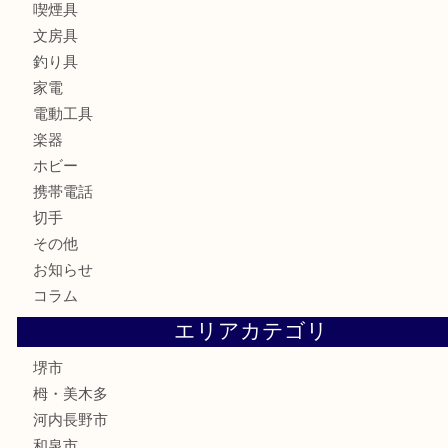
骨董品
金製品
銀製品
古美術品
食器
テレホンカード
金券・商品券
株主優待券
古銭
金貨
記念メダル
化粧品
香水
喫煙具
文房具
釣り具