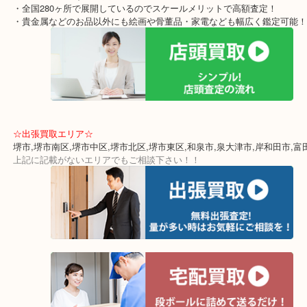
一度当店の無料査定にぜひお越し下さい。
ダイヤモンドには鑑定書がございますので、ありましたら一緒にお
い。
★当店特徴★
・クロスモールにある店舗なのでお買い物中にもお立ち寄りしやす
んです！
・土日祝日休まず年中無休で営業中！※年末年始除く
・全国280ヶ所で展開しているのでスケールメリットで高額査定！
・貴金属などのお品以外にも絵画や骨董品・家電なども幅広く鑑定
☆出張買取エリア☆
堺市,堺市南区,堺市中区,堺市北区,堺市東区,和泉市,泉大津市,岸和田