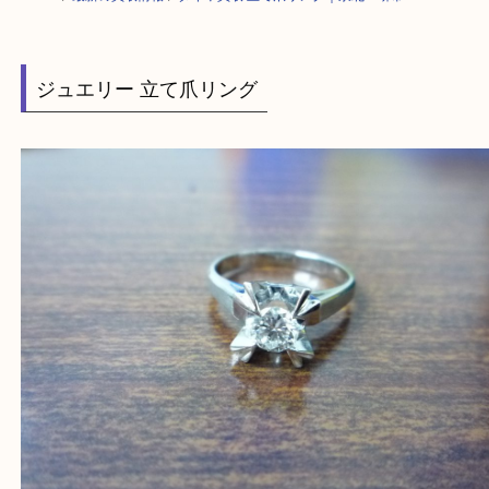
HOME
>
最新の買取情報
>
ダイヤ買取 立て爪リング｜泉北・堺市
ジュエリー 立て爪リング