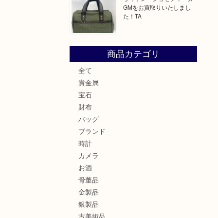
GMをお買取りいたしまし
た！TA
商品カテゴリ
全て
貴金属
宝石
財布
バッグ
ブランド
時計
カメラ
お酒
骨董品
金製品
銀製品
古美術品