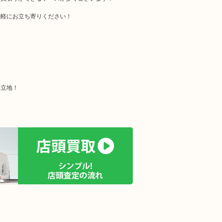
気軽にお立ち寄りください！
い立地！
！