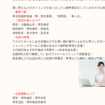
買い替えなどのタイミングがありましたら無料査定をしていますのでお
・最寄り駅
東北高速鉄道線「栂・美木多駅」「光明池」「泉ヶ丘」
・ご来店が多いエリア
堺市・大阪狭山市・堺市南区
富田林市・堺市東区・和泉市
岸和田市・泉大津市・高石市
・当店の特徴
アクロスモールにある店舗なのでお買い物の最中にもお立ち寄りしやす
ショッピングモールに店舗があるので無料駐車場も完備！
土日祝日休まず年中無休で営業中！※年末年始を除く
全国280カ所で展開しているのでスケールメリットで高額査定！
貴金属などのお品以外にも絵画や骨董品・家電なども幅広く鑑定が可能
・出張買取エリア
堺市・堺市南区・堺市中区
堺市北区・堺市東区和泉市