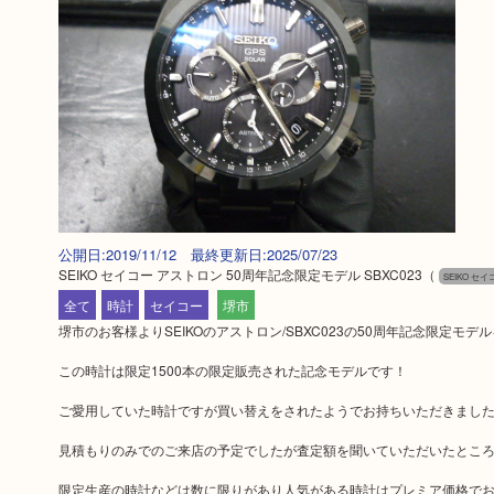
公開日:2019/11/12 最終更新日:2025/07/23
SEIKO セイコー アストロン 50周年記念限定モデル SBXC023
（
SEIKO セイ
全て
時計
セイコー
堺市
堺市のお客様よりSEIKOのアストロン/SBXC023の50周年記念限定モ
この時計は限定1500本の限定販売された記念モデルです！
ご愛用していた時計ですが買い替えをされたようでお持ちいただきまし
見積もりのみでのご来店の予定でしたが査定額を聞いていただいたとこ
限定生産の時計などは数に限りがあり人気がある時計はプレミア価格で