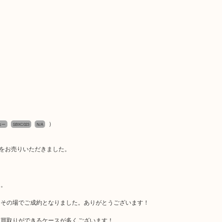
）
コー
SBXC023
N/A
デルをお売りいただきました。
た。
ろその場でご成約となりました。ありがとうございます！
お買取りができるケースが多くございます！