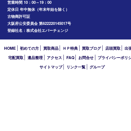
2020年4月
買取大吉 堺・トナリエ 栂･美木多店
〒590-0132 大阪府堺市南区原山台二丁2番1号
トナリエ栂・美木多1階
TEL 0120-36-7088 FAX 072-295-7078
営業時間 10：00～19：00
定休日 年中無休（年末年始を除く）
古物商許可証
大阪府公安委員会 第622220145017号
登録社名：株式会社エバーチェンジ
HOME
初めての方
買取商品
ＨＰ特典
買取ブログ
店頭買取
宅配買取
遺品整理
アクセス
FAQ
お問合せ
プライバシー
サイトマップ
リンク一覧
グループ