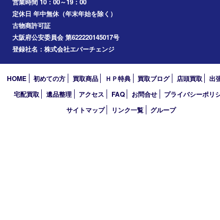
2020年7月
2020年5月
2020年4月
買取大吉 堺・トナリエ 栂･美木多店
〒590-0132 大阪府堺市南区原山台二丁2番1号
トナリエ栂・美木多1階
TEL 0120-36-7088 FAX 072-295-7078
営業時間 10：00～19：00
定休日 年中無休（年末年始を除く）
古物商許可証
大阪府公安委員会 第622220145017号
登録社名：株式会社エバーチェンジ
HOME
初めての方
買取商品
ＨＰ特典
買取ブログ
店頭買取